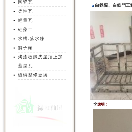
陶瓷瓦
白鉄窗、白鉄門工
柔性瓦
輕量瓦
硅藻土
水槽.落水鍊
獅子頭
烤漆板鐵皮屋頂上加
蓋屋瓦
磁磚整修更換
說明：