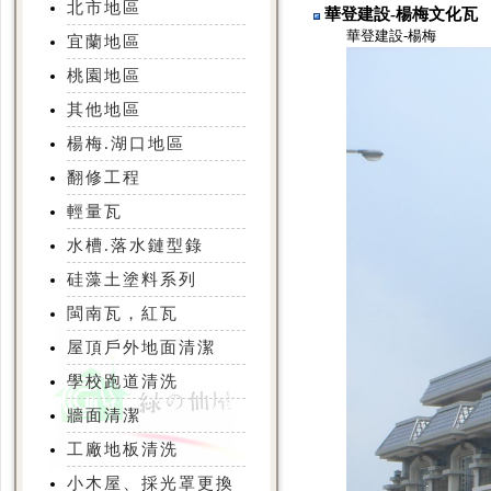
北市地區
華登建設-楊梅文化瓦
華登建設-楊梅
宜蘭地區
桃園地區
其他地區
楊梅.湖口地區
翻修工程
輕量瓦
水槽.落水鏈型錄
硅藻土塗料系列
閩南瓦，紅瓦
屋頂戶外地面清潔
學校跑道清洗
牆面清潔
工廠地板清洗
小木屋、採光罩更換