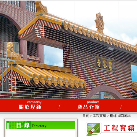
‧首頁 > 工程實績 > 楊梅.湖口地區