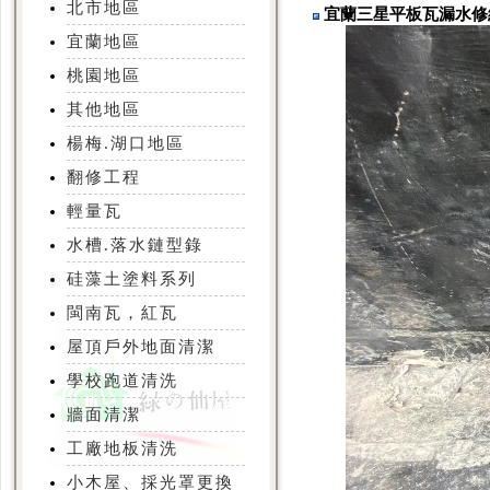
北市地區
宜蘭三星平板瓦漏水
宜蘭地區
桃園地區
其他地區
楊梅.湖口地區
翻修工程
輕量瓦
水槽.落水鏈型錄
硅藻土塗料系列
閩南瓦，紅瓦
屋頂戶外地面清潔
學校跑道清洗
牆面清潔
工廠地板清洗
小木屋、採光罩更換