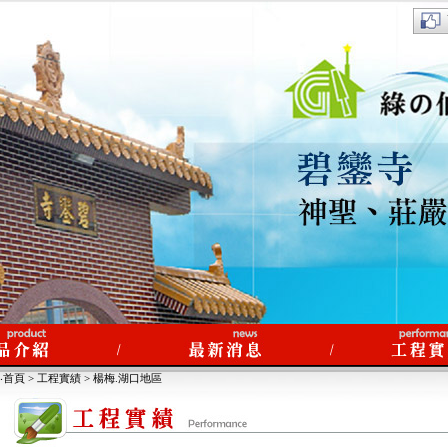
‧首頁 > 工程實績 > 楊梅.湖口地區