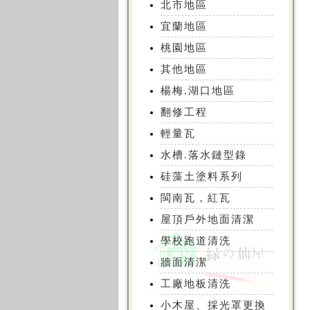
北市地區
宜蘭地區
桃園地區
其他地區
楊梅.湖口地區
翻修工程
輕量瓦
水槽.落水鏈型錄
硅藻土塗料系列
閩南瓦，紅瓦
屋頂戶外地面清潔
學校跑道清洗
牆面清潔
工廠地板清洗
小木屋、採光罩更換